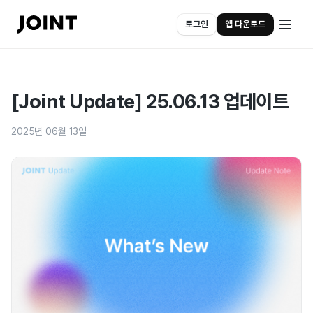
로그인
앱 다운로드
[Joint Update] 25.06.13 업데이트
2025년 06월 13일