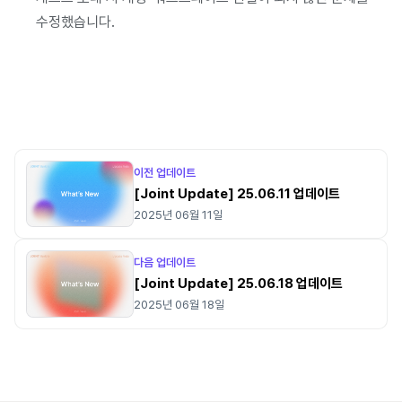
수정했습니다.
이전 업데이트
[Joint Update] 25.06.11 업데이트
2025년 06월 11일
다음 업데이트
[Joint Update] 25.06.18 업데이트
2025년 06월 18일